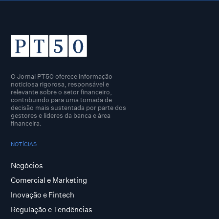
O Jornal PT50 oferece informação
noticiosa rigorosa, responsável e
relevante sobre o setor financeiro,
contribuindo para uma tomada de
decisão mais sustentada por parte dos
gestores e lideres da banca e área
financeira.
NOTÍCIAS
Negócios
Comercial e Marketing
Inovação e Fintech
Regulação e Tendências