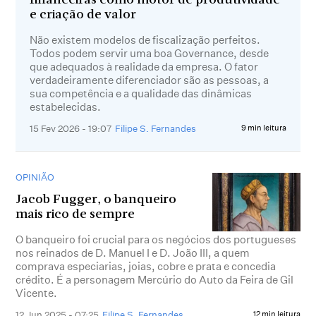
financeiras como motor de produtividade
e criação de valor
Não existem modelos de fiscalização perfeitos.
Todos podem servir uma boa Governance, desde
que adequados à realidade da empresa. O fator
verdadeiramente diferenciador são as pessoas, a
sua competência e a qualidade das dinâmicas
estabelecidas.
15 Fev 2026 - 19:07
Filipe S. Fernandes
9 min leitura
OPINIÃO
Jacob Fugger, o banqueiro
mais rico de sempre
O banqueiro foi crucial para os negócios dos portugueses
nos reinados de D. Manuel I e D. João III, a quem
comprava especiarias, joias, cobre e prata e concedia
crédito. É a personagem Mercúrio do Auto da Feira de Gil
Vicente.
12 Jun 2025 - 07:25
Filipe S. Fernandes
12 min leitura