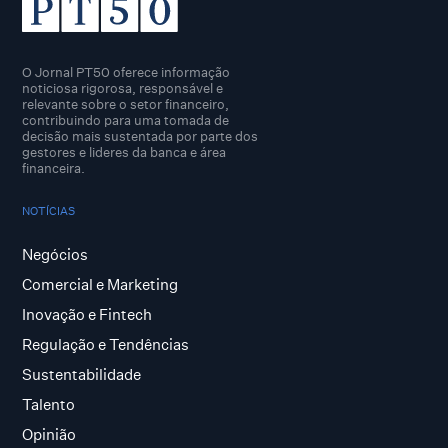
O Jornal PT50 oferece informação
noticiosa rigorosa, responsável e
relevante sobre o setor financeiro,
contribuindo para uma tomada de
decisão mais sustentada por parte dos
gestores e lideres da banca e área
financeira.
NOTÍCIAS
Negócios
Comercial e Marketing
Inovação e Fintech
Regulação e Tendências
Sustentabilidade
Talento
Opinião