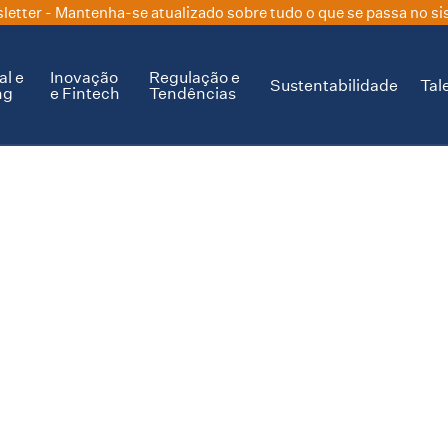
letter
- Mantenha-se atualizado sobre tudo o que se passa no si
al e
Inovação
Regulação e
Sustentabilidade
Tal
ng
e Fintech
Tendências