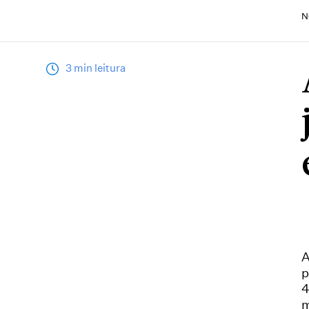
N
3 min leitura
A
p
4
m