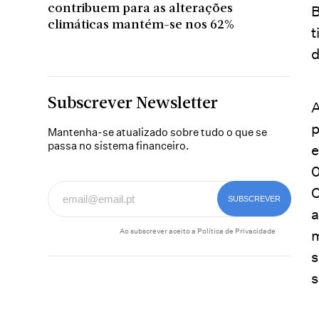
contribuem para as alterações
B
climáticas mantém-se nos 62%
t
d
Subscrever Newsletter
A
p
Mantenha-se atualizado sobre tudo o que se
passa no sistema financeiro.
e
0
C
a
Ao subscrever aceito a
Política de Privacidade
m
s
s