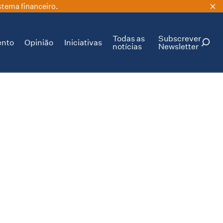
stema financeiro.
Todas as
Subscrever
ento
Opinião
Iniciativas
notícias
Newsletter
PESQUISAR