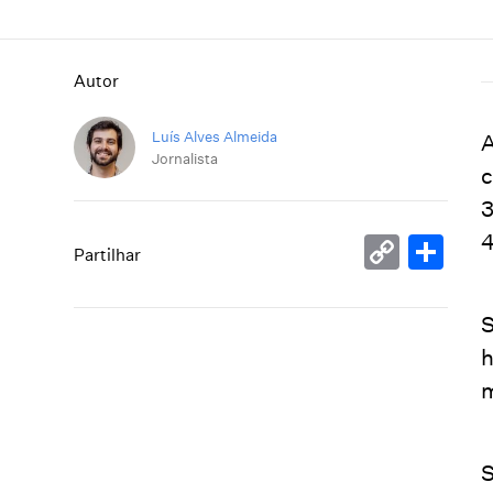
Autor
Luís Alves Almeida
A
Jornalista
c
3
4
Copy
Sh
Partilhar
Link
S
h
m
S