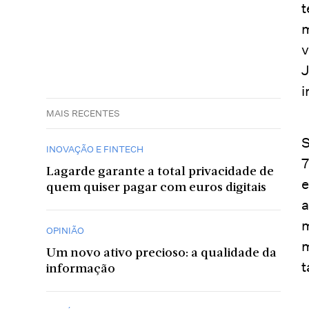
t
m
v
J
i
MAIS RECENTES
S
INOVAÇÃO E FINTECH
7
Lagarde garante a total privacidade de
e
quem quiser pagar com euros digitais
a
m
OPINIÃO
m
Um novo ativo precioso: a qualidade da
t
informação