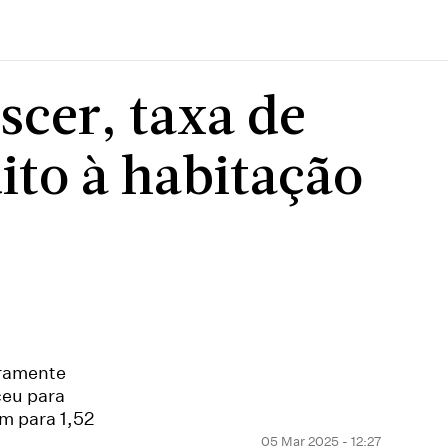
scer, taxa de
ito à habitação
iramente
ceu para
m para 1,52
05 Mar 2025 - 12:27