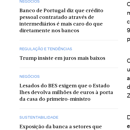
NEGÓCIOS
O
Banco de Portugal diz que crédito
m
pessoal contratado através de
c
intermediários é mais caro do que
9
diretamente nos bancos
p
REGULAÇÃO E TENDÊNCIAS
Trump insiste em juros mais baixos
O
u
NEGÓCIOS
a
d
Lesados do BES exigem que o Estado
lhes devolva milhões de euros à porta
Z
da casa do primeiro-ministro
D
SUSTENTABILIDADE
e
Exposição da banca a setores que