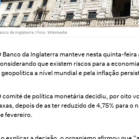
anco de Inglaterra | Foto: Wikimedia
 Banco da Inglaterra manteve nesta quinta-feira 
onsiderando que existem riscos para a economia 
 geopolítica a nível mundial e pela inflação persi
 comité de política monetária decidiu, por oito v
axas, depois de as ter reduzido de 4,75% para o n
e fevereiro.
o explicar a decisão, o organismo afirmou que “a 