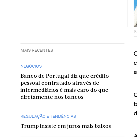
B
MAIS RECENTES
O
c
NEGÓCIOS
e
Banco de Portugal diz que crédito
pessoal contratado através de
intermediários é mais caro do que
O
diretamente nos bancos
t
d
REGULAÇÃO E TENDÊNCIAS
Trump insiste em juros mais baixos
A