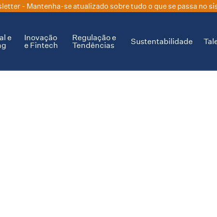
letter
- Mantenha-se atualizado sobre tudo o que se passa no si
al e
Inovação
Regulação e
Sustentabilidade
Tal
ng
e Fintech
Tendências