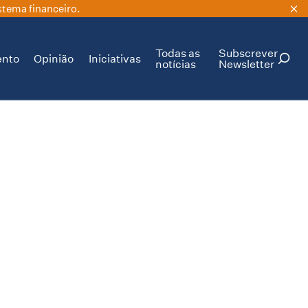
stema financeiro.
Todas as
Subscrever
ento
Opinião
Iniciativas
notícias
Newsletter
PESQUISAR