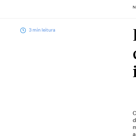
N
3 min leitura
O
d
m
a