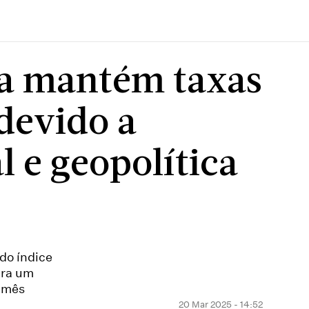
ra mantém taxas
devido a
l e geopolítica
do índice
ara um
o mês
20 Mar 2025 - 14:52