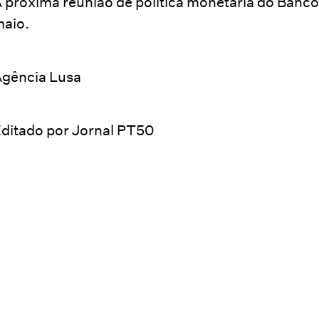
 próxima reunião de política monetária do Banco 
aio.
gência Lusa
ditado por Jornal PT50