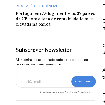
c
REGULAÇÃO E TENDÊNCIAS
Portugal em 7.º lugar entre os 27 países
da UE com a taxa de rentabilidade mais
O
elevada na banca
n
O
Subscrever Newsletter
d
Mantenha-se atualizado sobre tudo o que se
passa no sistema financeiro.
A
t
Ao subscrever aceito a
Política de Privacidade
O
d