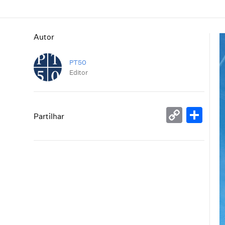
Autor
PT50
Editor
Copy
Sh
Partilhar
Link