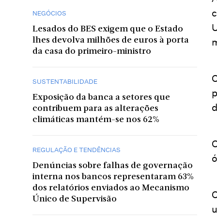
c
NEGÓCIOS
U
Lesados do BES exigem que o Estado
lhes devolva milhões de euros à porta
m
da casa do primeiro-ministro
O
SUSTENTABILIDADE
p
Exposição da banca a setores que
d
contribuem para as alterações
climáticas mantém-se nos 62%
O
REGULAÇÃO E TENDÊNCIAS
ó
Denúncias sobre falhas de governação
interna nos bancos representaram 63%
dos relatórios enviados ao Mecanismo
O
Único de Supervisão
u