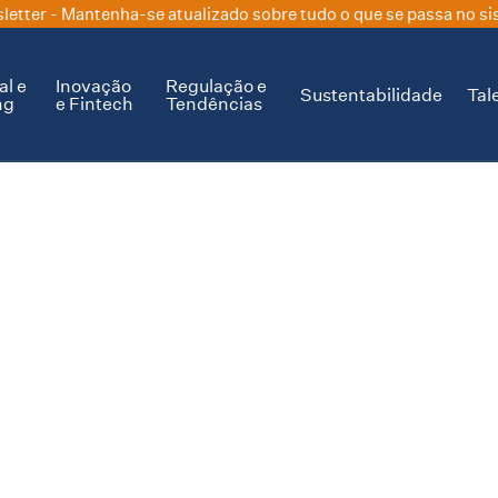
letter
- Mantenha-se atualizado sobre tudo o que se passa no si
al e
Inovação
Regulação e
Sustentabilidade
Tal
ng
e Fintech
Tendências