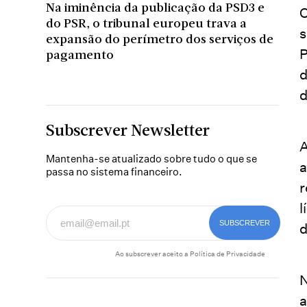
Na iminência da publicação da PSD3 e
O
do PSR, o tribunal europeu trava a
s
expansão do perímetro dos serviços de
P
pagamento
d
d
Subscrever Newsletter
A
Mantenha-se atualizado sobre tudo o que se
a
passa no sistema financeiro.
r
l
d
Ao subscrever aceito a
Política de Privacidade
N
a