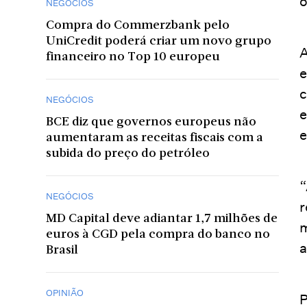
o
NEGÓCIOS
Compra do Commerzbank pelo
UniCredit poderá criar um novo grupo
A
financeiro no Top 10 europeu
e
c
NEGÓCIOS
e
BCE diz que governos europeus não
e
aumentaram as receitas fiscais com a
subida do preço do petróleo
“
NEGÓCIOS
r
MD Capital deve adiantar 1,7 milhões de
m
euros à CGD pela compra do banco no
a
Brasil
OPINIÃO
P