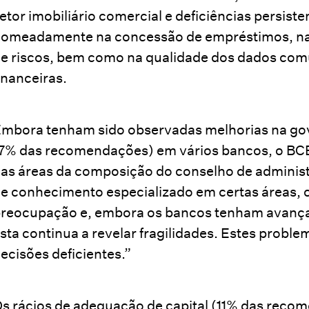
etor imobiliário comercial e deficiências persiste
omeadamente na concessão de empréstimos, na
e riscos, bem como na qualidade dos dados comu
inanceiras.
mbora tenham sido observadas melhorias na gov
7% das recomendações) em vários bancos, o BCE
as áreas da composição do conselho de administra
e conhecimento especializado em certas áreas, 
reocupação e, embora os bancos tenham avança
sta continua a revelar fragilidades. Estes probl
ecisões deficientes.”
s rácios de adequação de capital (11% das rec