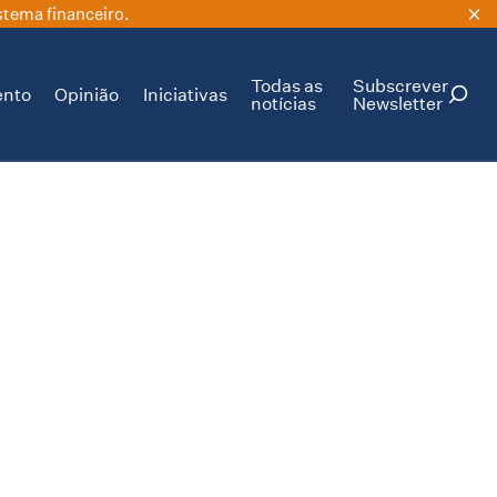
stema financeiro.
Todas as
Subscrever
ento
Opinião
Iniciativas
notícias
Newsletter
PESQUISAR