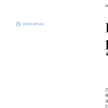
N
6 min leitura
O
R
d
(