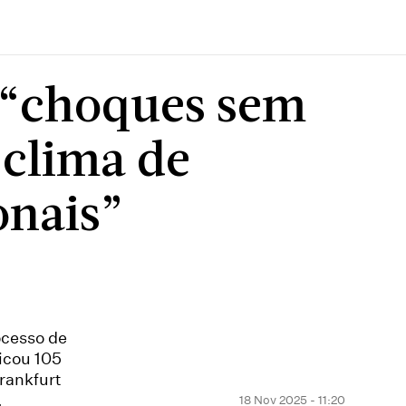
 “choques sem
clima de
onais”
ocesso de
icou 105
Frankfurt
.
18 Nov 2025 - 11:20