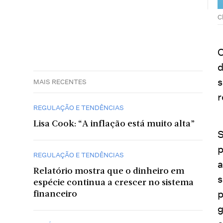
C
O
d
s
MAIS RECENTES
r
REGULAÇÃO E TENDÊNCIAS
Lisa Cook: “A inflação está muito alta”
S
p
REGULAÇÃO E TENDÊNCIAS
a
Relatório mostra que o dinheiro em
s
espécie continua a crescer no sistema
p
financeiro
g