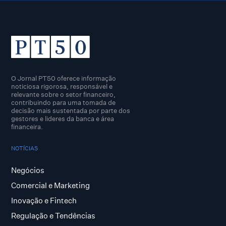
O Jornal PT50 oferece informação
noticiosa rigorosa, responsável e
relevante sobre o setor financeiro,
contribuindo para uma tomada de
decisão mais sustentada por parte dos
gestores e lideres da banca e área
financeira.
NOTÍCIAS
Negócios
Comercial e Marketing
Inovação e Fintech
Regulação e Tendências