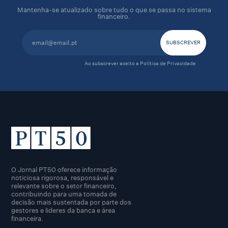
Mantenha-se atualizado sobre tudo o que se passa no sistema
financeiro.
Ao subscrever aceito a
Política de Privacidade
O Jornal PT50 oferece informação
noticiosa rigorosa, responsável e
relevante sobre o setor financeiro,
contribuindo para uma tomada de
decisão mais sustentada por parte dos
gestores e lideres da banca e área
financeira.