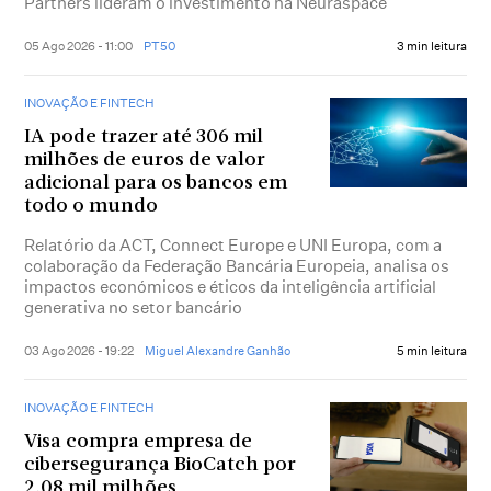
Partners lideram o investimento na Neuraspace
05 Ago 2026 - 11:00
PT50
3 min leitura
INOVAÇÃO E FINTECH
IA pode trazer até 306 mil
milhões de euros de valor
adicional para os bancos em
todo o mundo
Relatório da ACT, Connect Europe e UNI Europa, com a
colaboração da Federação Bancária Europeia, analisa os
impactos económicos e éticos da inteligência artificial
generativa no setor bancário
03 Ago 2026 - 19:22
Miguel Alexandre Ganhão
5 min leitura
INOVAÇÃO E FINTECH
Visa compra empresa de
cibersegurança BioCatch por
2,08 mil milhões