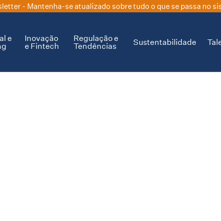
letter
- Mantenha-se atualizado sobre tudo o que se passa no si
al e
Inovação
Regulação e
Sustentabilidade
Tal
ng
e Fintech
Tendências