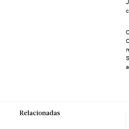
J
c
C
C
m
S
a
Relacionadas