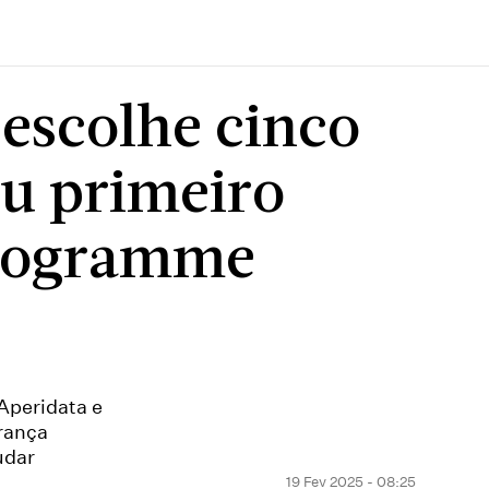
escolhe cinco
eu primeiro
Programme
 Aperidata e
urança
udar
19 Fev 2025 - 08:25