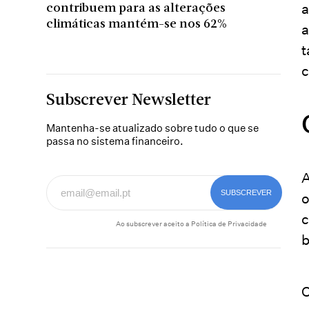
a
contribuem para as alterações
climáticas mantém-se nos 62%
a
t
c
Subscrever Newsletter
Mantenha-se atualizado sobre tudo o que se
passa no sistema financeiro.
A
o
c
Ao subscrever aceito a
Política de Privacidade
b
O