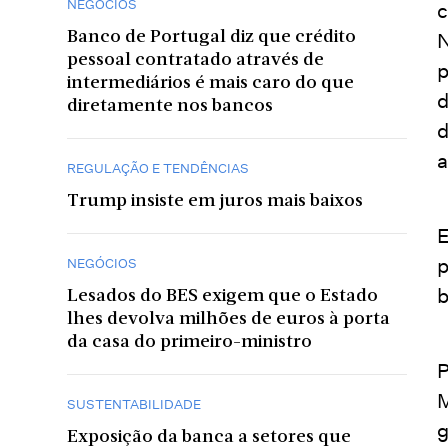
NEGÓCIOS
c
Banco de Portugal diz que crédito
N
pessoal contratado através de
p
intermediários é mais caro do que
d
diretamente nos bancos
d
a
REGULAÇÃO E TENDÊNCIAS
Trump insiste em juros mais baixos
E
p
NEGÓCIOS
b
Lesados do BES exigem que o Estado
lhes devolva milhões de euros à porta
da casa do primeiro-ministro
P
M
SUSTENTABILIDADE
g
Exposição da banca a setores que