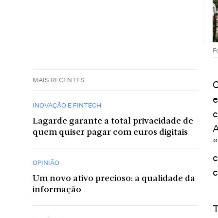
F
MAIS RECENTES
O
e
INOVAÇÃO E FINTECH
c
Lagarde garante a total privacidade de
A
quem quiser pagar com euros digitais
“
c
OPINIÃO
c
Um novo ativo precioso: a qualidade da
informação
T