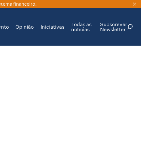
stema financeiro.
Todas as
Subscrever
ento
Opinião
Iniciativas
notícias
Newsletter
PESQUISAR