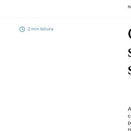
N
2 min leitura
A
c
p
r