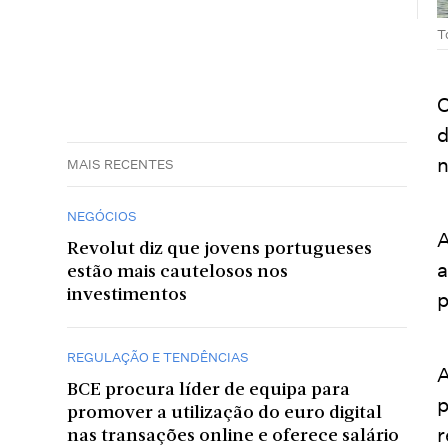
T
O
d
n
MAIS RECENTES
NEGÓCIOS
A
Revolut diz que jovens portugueses
a
estão mais cautelosos nos
investimentos
p
REGULAÇÃO E TENDÊNCIAS
A
BCE procura líder de equipa para
p
promover a utilização do euro digital
r
nas transações online e oferece salário