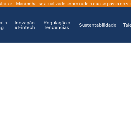
letter
- Mantenha-se atualizado sobre tudo o que se passa no si
al e
Inovação
Regulação e
Sustentabilidade
Tal
ng
e Fintech
Tendências