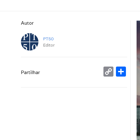
Autor
PT50
Editor
Copy
Sh
Partilhar
Link