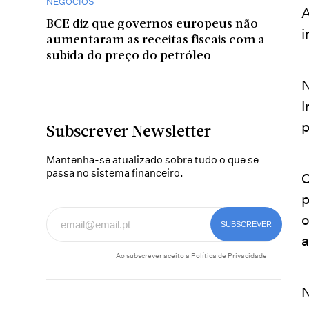
NEGÓCIOS
A
BCE diz que governos europeus não
i
aumentaram as receitas fiscais com a
subida do preço do petróleo
N
I
p
Subscrever Newsletter
Mantenha-se atualizado sobre tudo o que se
passa no sistema financeiro.
O
p
o
a
Ao subscrever aceito a
Política de Privacidade
N