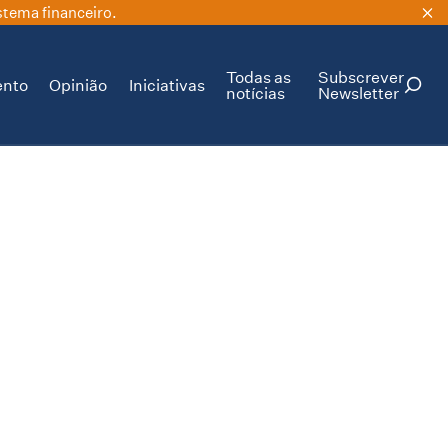
stema financeiro.
Todas as
Subscrever
ento
Opinião
Iniciativas
notícias
Newsletter
PESQUISAR