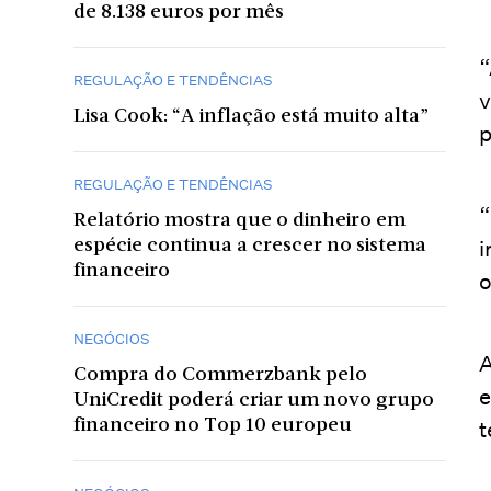
de 8.138 euros por mês
“
REGULAÇÃO E TENDÊNCIAS
v
Lisa Cook: “A inflação está muito alta”
p
REGULAÇÃO E TENDÊNCIAS
“
Relatório mostra que o dinheiro em
i
espécie continua a crescer no sistema
financeiro
o
NEGÓCIOS
A
Compra do Commerzbank pelo
e
UniCredit poderá criar um novo grupo
t
financeiro no Top 10 europeu