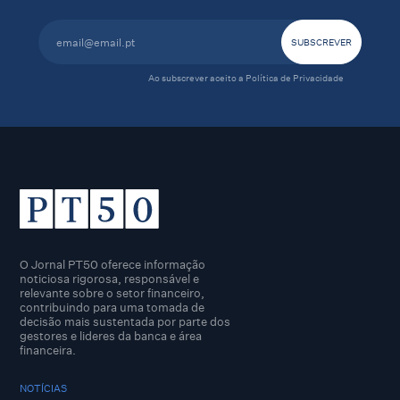
Ao subscrever aceito a
Política de Privacidade
O Jornal PT50 oferece informação
noticiosa rigorosa, responsável e
relevante sobre o setor financeiro,
contribuindo para uma tomada de
decisão mais sustentada por parte dos
gestores e lideres da banca e área
financeira.
NOTÍCIAS