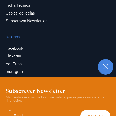
Ficha Técnica
Capital de ideias
Subscrever Newsletter
SIGA-NOS
Facebook
LinkedIn
YouTube
Instagram
Subscrever Newsletter
Termos e condições
Mantenha-se atualizado sobre tudo o que se passa no sistema
Política de privacidade
financeiro.