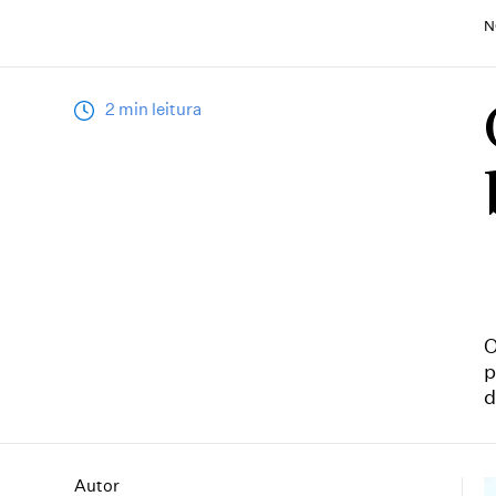
N
2 min leitura
O
p
d
Autor