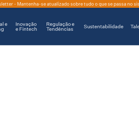
letter
- Mantenha-se atualizado sobre tudo o que se passa no si
al e
Inovação
Regulação e
Sustentabilidade
Tal
ng
e Fintech
Tendências