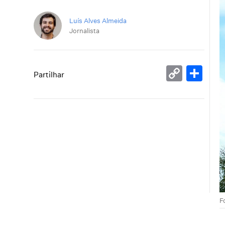
Luís Alves Almeida
Jornalista
Copy
Sh
Partilhar
Link
F