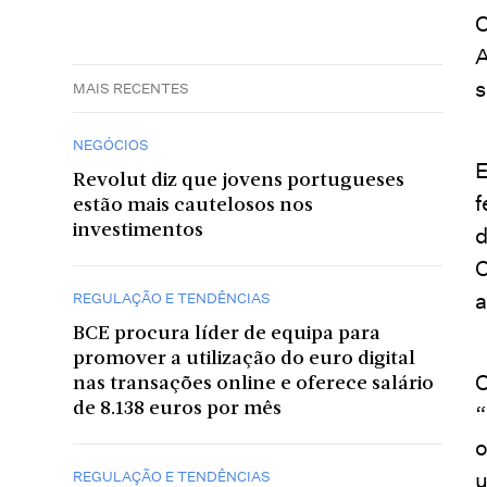
O
A
s
MAIS RECENTES
NEGÓCIOS
E
Revolut diz que jovens portugueses
f
estão mais cautelosos nos
investimentos
d
C
a
REGULAÇÃO E TENDÊNCIAS
BCE procura líder de equipa para
promover a utilização do euro digital
O
nas transações online e oferece salário
de 8.138 euros por mês
“
o
u
REGULAÇÃO E TENDÊNCIAS