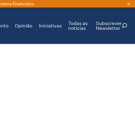
stema financeiro.
Todas as
Subscrever
ento
Opinião
Iniciativas
notícias
Newsletter
PESQUISAR