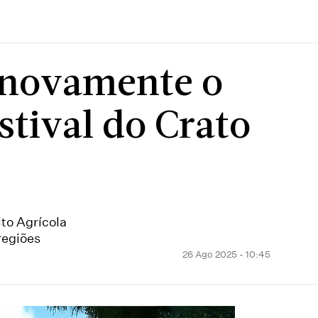
é novamente o
stival do Crato
ito Agrícola
regiões
26 Ago 2025 - 10:45