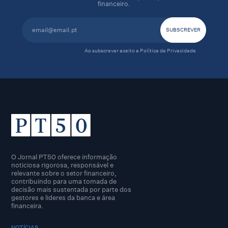
financeiro.
Ao subscrever aceito a
Política de Privacidade
O Jornal PT50 oferece informação
noticiosa rigorosa, responsável e
relevante sobre o setor financeiro,
contribuindo para uma tomada de
decisão mais sustentada por parte dos
gestores e lideres da banca e área
financeira.
NOTÍCIAS