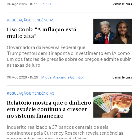
06 Ago 2026 - 16:59
PT50
2 min leitura
REGULAÇÃO E TENDÊNCIAS
Lisa Cook: “A inflação está
muito alta”
Governadora da Reserva Federal que
Trump tentou demitir aponta o investimento em IA como
um dos fatores de pressão sobre os preços e admite subir
as taxas de juro
06 Ago 2026 - 15:29
Miguel Alexandre Ganhão
5 min leitura
REGULAÇÃO E TENDÊNCIAS
Relatório mostra que o dinheiro
em espécie continua a crescer
no sistema financeiro
Inquérito realizado a 37 bancos centrais de seis
continentes pela Currency Research revela tendências
surpreendentes sobre a moeda física