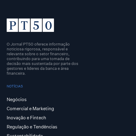
O Jornal PT50 oferece informação
noticiosa rigorosa, responsável e
relevante sobre o setor financeiro,
contribuindo para uma tomada de
decisão mais sustentada por parte dos
gestores e lideres da banca e área
financeira.
NOTÍCIAS
Negócios
Comercial e Marketing
Inovação e Fintech
Regulação e Tendências
Sustentabilidade