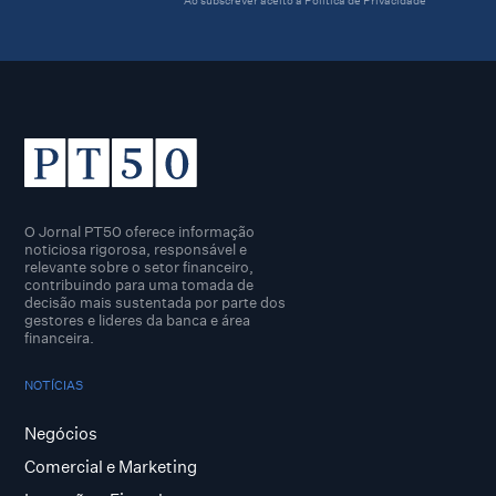
O Jornal PT50 oferece informação
noticiosa rigorosa, responsável e
relevante sobre o setor financeiro,
contribuindo para uma tomada de
decisão mais sustentada por parte dos
gestores e lideres da banca e área
financeira.
NOTÍCIAS
Negócios
Comercial e Marketing