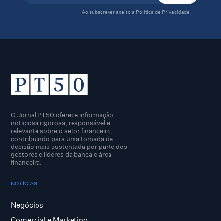
Ao subscrever aceito a
Política de Privacidade
O Jornal PT50 oferece informação
noticiosa rigorosa, responsável e
relevante sobre o setor financeiro,
contribuindo para uma tomada de
decisão mais sustentada por parte dos
gestores e lideres da banca e área
financeira.
NOTÍCIAS
Negócios
Comercial e Marketing