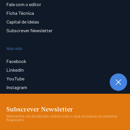
Fale com o editor
Ficha Técnica
Capital de ideias
Subscrever Newsletter
SIGA-NOS
Facebook
LinkedIn
YouTube
Instagram
Subscrever Newsletter
Termos e condições
Mantenha-se atualizado sobre tudo o que se passa no sistema
Política de privacidade
financeiro.