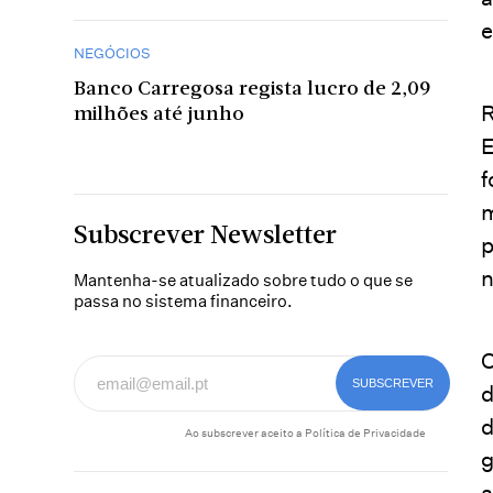
e
NEGÓCIOS
Banco Carregosa regista lucro de 2,09
R
milhões até junho
E
f
m
Subscrever Newsletter
p
n
Mantenha-se atualizado sobre tudo o que se
passa no sistema financeiro.
O
d
d
Ao subscrever aceito a
Política de Privacidade
g
a