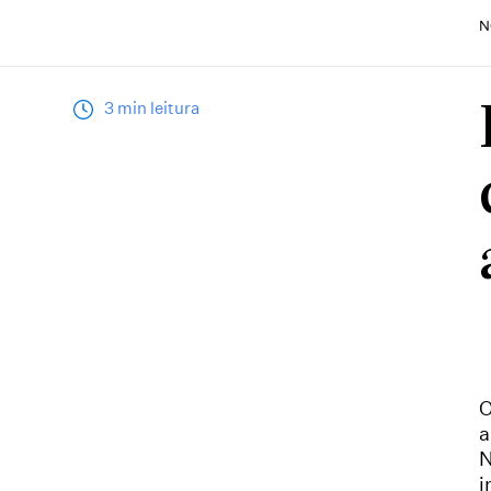
N
3 min leitura
O
a
N
i