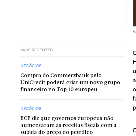
F
MAIS RECENTES
O
H
NEGÓCIOS
u
Compra do Commerzbank pelo
a
UniCredit poderá criar um novo grupo
o
financeiro no Top 10 europeu
f
p
NEGÓCIOS
BCE diz que governos europeus não
aumentaram as receitas fiscais com a
O
subida do preço do petróleo