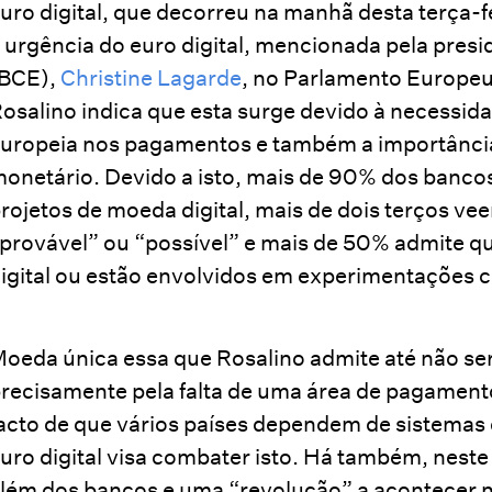
uro digital, que decorreu na manhã desta terça-f
 urgência do euro digital, mencionada pela pres
(BCE),
Christine Lagarde
, no Parlamento Europeu
osalino indica que esta surge devido à necessid
uropeia nos pagamentos e também a importância
onetário. Devido a isto, mais de 90% dos banco
rojetos de moeda digital, mais de dois terços 
provável” ou “possível” e mais de 50% admite 
igital ou estão envolvidos em experimentações 
oeda única essa que Rosalino admite até não se
recisamente pela falta de uma área de pagament
acto de que vários países dependem de sistemas
uro digital visa combater isto. Há também, nest
lém dos bancos e uma “revolução” a acontecer 