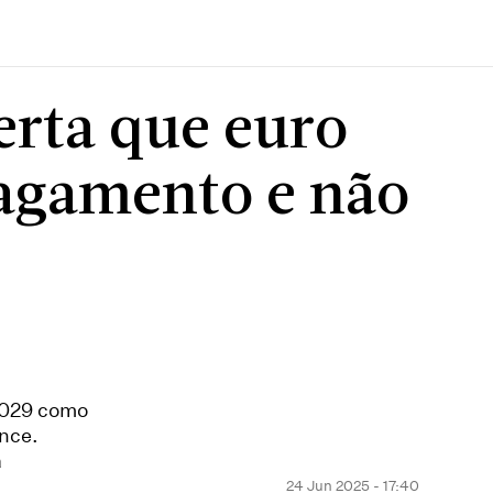
erta que euro
pagamento e não
2029 como
nce.
a
24 Jun 2025 - 17:40