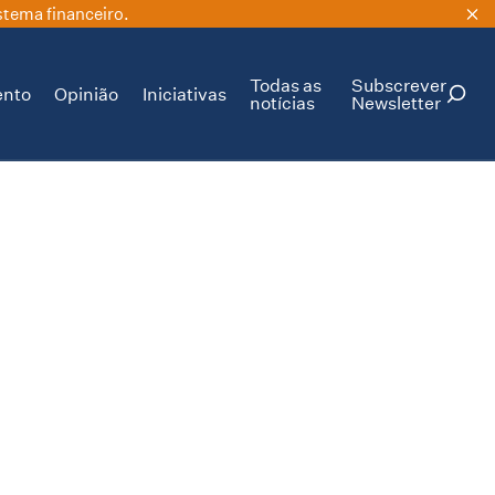
stema financeiro.
Todas as
Subscrever
ento
Opinião
Iniciativas
notícias
Newsletter
PESQUISAR