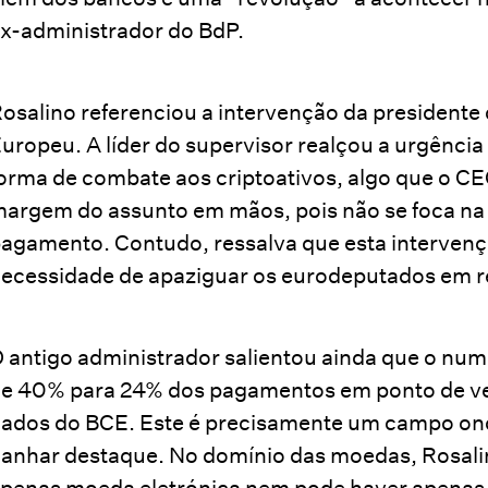
x-administrador do BdP.
osalino referenciou a intervenção da president
uropeu. A líder do supervisor realçou a urgência
orma de combate aos criptoativos, algo que o CE
argem do assunto em mãos, pois não se foca na
agamento. Contudo, ressalva que esta intervenç
ecessidade de apaziguar os eurodeputados em re
 antigo administrador salientou ainda que o num
e 40% para 24% dos pagamentos em ponto de ve
ados do BCE. Este é precisamente um campo onde
anhar destaque. No domínio das moedas, Rosalin
penas moeda eletrónica nem pode haver apenas