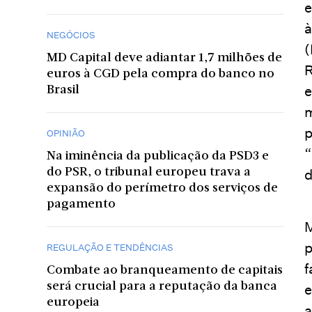
e
à
NEGÓCIOS
MD Capital deve adiantar 1,7 milhões de
R
euros à CGD pela compra do banco no
e
Brasil
m
p
OPINIÃO
“
Na iminência da publicação da PSD3 e
do PSR, o tribunal europeu trava a
d
expansão do perímetro dos serviços de
pagamento
M
p
REGULAÇÃO E TENDÊNCIAS
f
Combate ao branqueamento de capitais
será crucial para a reputação da banca
e
europeia
a