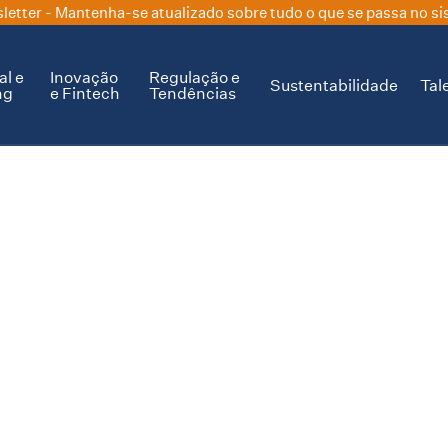
letter
- Mantenha-se atualizado sobre tudo o que se passa no si
al e
Inovação
Regulação e
Sustentabilidade
Tal
ng
e Fintech
Tendências