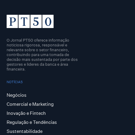
O Jornal PT50 oferece informação
noticiosa rigorosa, responsável e
relevante sobre o setor financeiro,
contribuindo para uma tomada de
decisão mais sustentada por parte dos
gestores e lideres da banca e área
financeira.
NOTÍCIAS
Negócios
Comercial e Marketing
Inovação e Fintech
Regulação e Tendências
Sustentabilidade