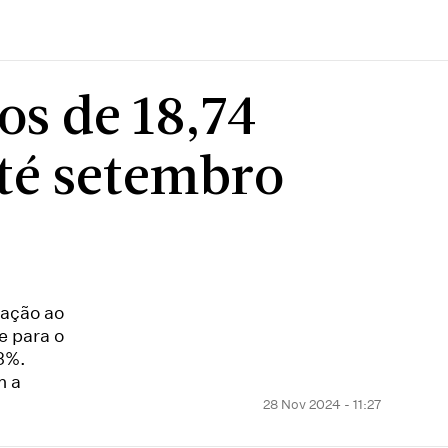
os de 18,74
até setembro
lação ao
e para o
3%.
m a
28 Nov 2024 - 11:27