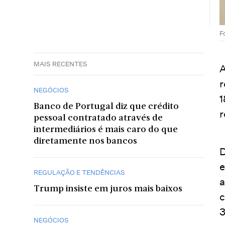
F
MAIS RECENTES
A
r
NEGÓCIOS
1
Banco de Portugal diz que crédito
r
pessoal contratado através de
intermediários é mais caro do que
diretamente nos bancos
D
e
REGULAÇÃO E TENDÊNCIAS
a
Trump insiste em juros mais baixos
c
3
NEGÓCIOS