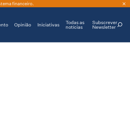
stema financeiro.
Todas as
Subscrever
ento
Opinião
Iniciativas
notícias
Newsletter
PESQUISAR