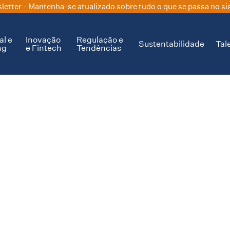
letter
- Mantenha-se atualizado sobre tudo o que se passa no si
al e
Inovação
Regulação e
Sustentabilidade
Tal
ng
e Fintech
Tendências