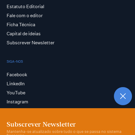
Estatuto Editorial
Fale com o editor
Ficha Técnica
Capital de ideias
Subscrever Newsletter
SIGA-NOS
Facebook
LinkedIn
YouTube
Instagram
Subscrever Newsletter
Termos e condições
Mantenha-se atualizado sobre tudo o que se passa no sistema
Política de privacidade