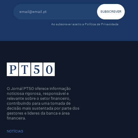
Ao subscrever aceito a
Política de Privacidade
O Jornal PT50 oferece informação
noticiosa rigorosa, responsável e
relevante sobre o setor financeiro,
contribuindo para uma tomada de
decisão mais sustentada por parte dos
gestores e lideres da banca e área
financeira.
NOTÍCIAS