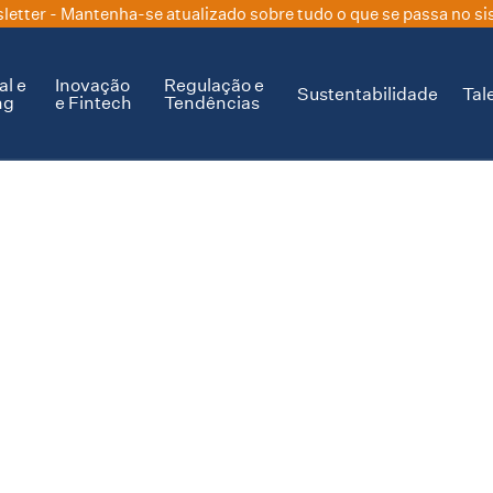
letter
- Mantenha-se atualizado sobre tudo o que se passa no si
al e
Inovação
Regulação e
Sustentabilidade
Tal
ng
e Fintech
Tendências