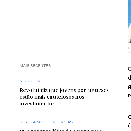
B
MAIS RECENTES
O
d
NEGÓCIOS
g
Revolut diz que jovens portugueses
r
estão mais cautelosos nos
investimentos
O
REGULAÇÃO E TENDÊNCIAS
(