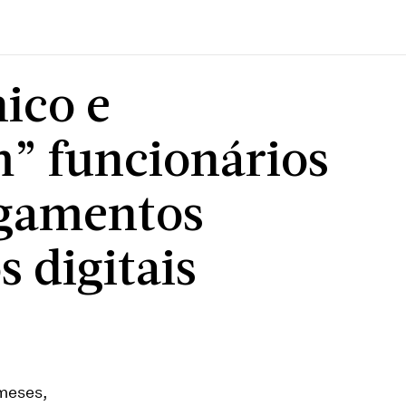
ico e
” funcionários
agamentos
 digitais
meses,