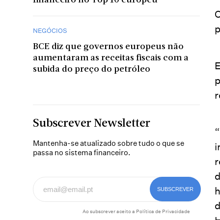
financeiro no Top 10 europeu
O
p
NEGÓCIOS
BCE diz que governos europeus não
aumentaram as receitas fiscais com a
E
subida do preço do petróleo
p
r
Subscrever Newsletter
“
Mantenha-se atualizado sobre tudo o que se
i
passa no sistema financeiro.
r
d
h
d
Ao subscrever aceito a
Política de Privacidade