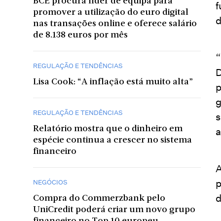
BCE procura líder de equipa para
f
promover a utilização do euro digital
d
nas transações online e oferece salário
de 8.138 euros por mês
“
REGULAÇÃO E TENDÊNCIAS
D
Lisa Cook: “A inflação está muito alta”
p
g
REGULAÇÃO E TENDÊNCIAS
s
Relatório mostra que o dinheiro em
a
espécie continua a crescer no sistema
financeiro
A
p
NEGÓCIOS
d
Compra do Commerzbank pelo
UniCredit poderá criar um novo grupo