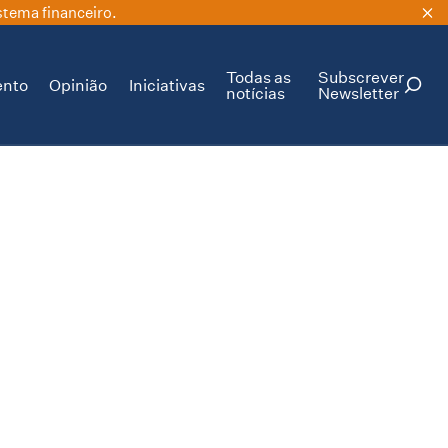
stema financeiro.
Todas as
Subscrever
ento
Opinião
Iniciativas
notícias
Newsletter
PESQUISAR