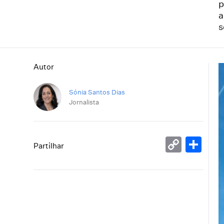
p
a
s
Autor
Sónia Santos Dias
Jornalista
Copy
Sh
Partilhar
Link