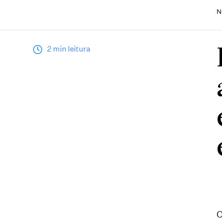
N
2 min leitura
O