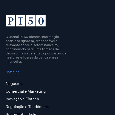
O Jornal PT50 oferece informação
noticiosa rigorosa, responsável e
relevante sobre o setor financeiro,
contribuindo para uma tomada de
decisão mais sustentada por parte dos
gestores e lideres da banca e área
financeira.
NOTÍCIAS
Negócios
Comercial e Marketing
Inovação e Fintech
Regulação e Tendências
Sustentabilidade