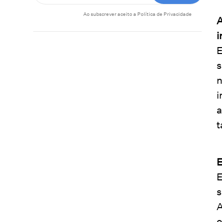
Ao subscrever aceito a
Política de Privacidade
A
i
E
s
n
i
a
t
E
E
s
A
o