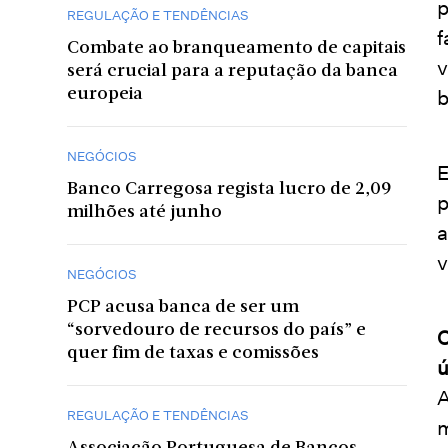
p
REGULAÇÃO E TENDÊNCIAS
f
Combate ao branqueamento de capitais
v
será crucial para a reputação da banca
b
europeia
NEGÓCIOS
E
Banco Carregosa regista lucro de 2,09
p
milhões até junho
a
v
NEGÓCIOS
PCP acusa banca de ser um
“sorvedouro de recursos do país” e
O
quer fim de taxas e comissões
ú
A
REGULAÇÃO E TENDÊNCIAS
m