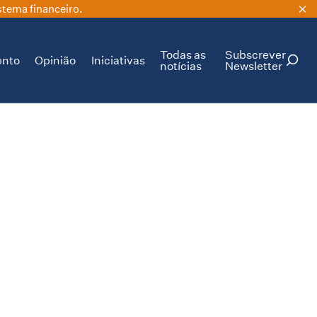
stema financeiro.
Todas as
Subscrever
ento
Opinião
Iniciativas
notícias
Newsletter
PESQUISAR