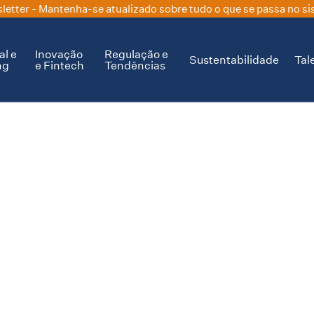
letter
- Mantenha-se atualizado sobre tudo o que se passa no si
al e
Inovação
Regulação e
Sustentabilidade
Tal
ng
e Fintech
Tendências