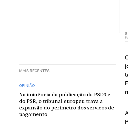
S
P
O
j
MAIS RECENTES
t
P
OPINIÃO
n
Na iminência da publicação da PSD3 e
do PSR, o tribunal europeu trava a
expansão do perímetro dos serviços de
A
pagamento
P