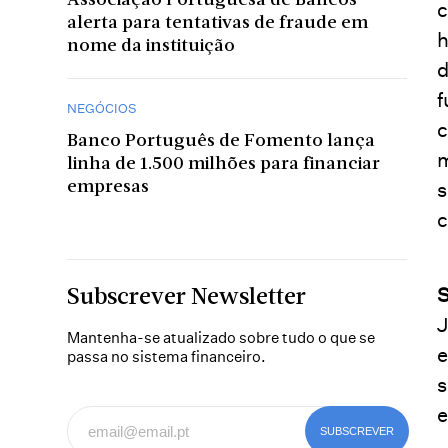
Associação Portuguesa de Bancos
c
alerta para tentativas de fraude em
h
nome da instituição
d
f
NEGÓCIOS
c
Banco Português de Fomento lança
m
linha de 1.500 milhões para financiar
s
empresas
c
S
Subscrever Newsletter
J
Mantenha-se atualizado sobre tudo o que se
e
passa no sistema financeiro.
s
e