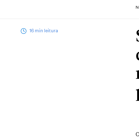
N
16 min leitura
O