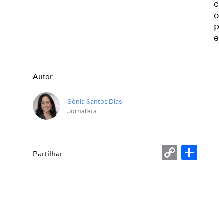
c
o
p
e
Autor
Sónia Santos Dias
Jornalista
Copy
Sh
Partilhar
Link