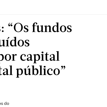
: “Os fundos
uídos
or capital
tal público”
es do