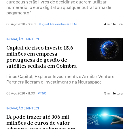
europeus serão livres de decidir se querem utilizar
numerário, o euro digital ou qualquer outra forma de
pagamento"
08 Ago 2026 - 08:31
Miguel Alexandre Ganhão
4 min leitura
INOVAÇÃO E FINTECH
Capital de risco investe 15,6
milhões em empresa
portuguesa de gestão de
satélites sediada em Coimbra
Lince Capital, Explorer Investments e Armilar Venture
Partners lideram o investimento na Neuraspace
05 Ago 2026 - 11:00
PT50
3 min leitura
INOVAÇÃO E FINTECH
IA pode trazer até 306 mil
milhões de euros de valor