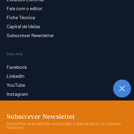
Fale com o editor
Ficha Técnica
Capital de ideias
Subscrever Newsletter
SIGA-NOS
Facebook
LinkedIn
YouTube
Instagram
Subscrever Newsletter
Termos e condições
Mantenha-se atualizado sobre tudo o que se passa no sistema
Política de privacidade
financeiro.