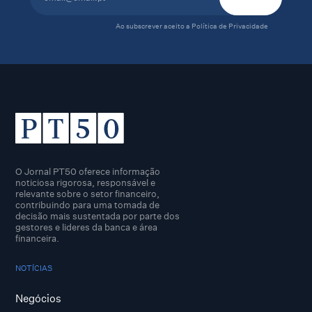
Ao subscrever aceito a
Política de Privacidade
O Jornal PT50 oferece informação
noticiosa rigorosa, responsável e
relevante sobre o setor financeiro,
contribuindo para uma tomada de
decisão mais sustentada por parte dos
gestores e lideres da banca e área
financeira.
NOTÍCIAS
Negócios