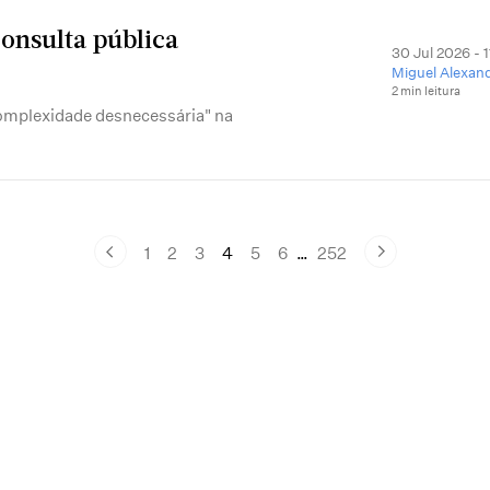
consulta pública
30 Jul 2026 - 
Miguel Alexan
2 min leitura
complexidade desnecessária" na
1
2
3
4
5
6
…
252