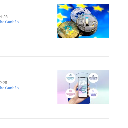
14:23
dre Ganhão
12:25
dre Ganhão