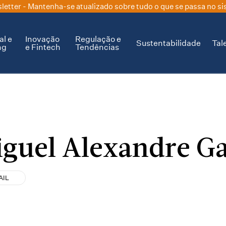
letter
- Mantenha-se atualizado sobre tudo o que se passa no si
al e
Inovação
Regulação e
Sustentabilidade
Tal
ng
e Fintech
Tendências
guel Alexandre G
AIL