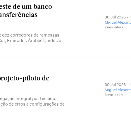
este de um banco
ransferências
30 Jul 2026 - 
Miguel Alexan
2 min leitura
de dez corredores de remessas
o Sul, Emirados Árabes Unidos e
projeto-piloto de
30 Jul 2026 - 
Miguel Alexan
3 min leitura
egação integral por teclado,
nção de erros e configurações de