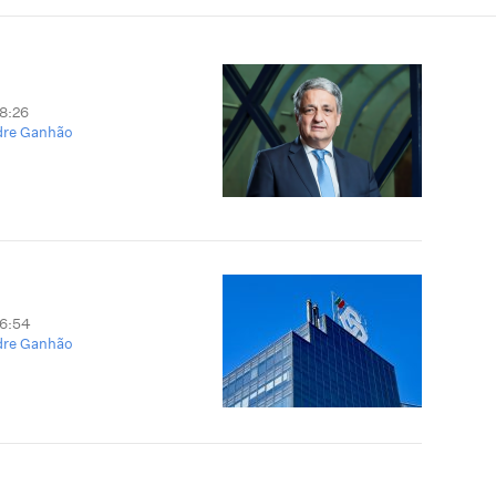
18:26
dre Ganhão
16:54
dre Ganhão