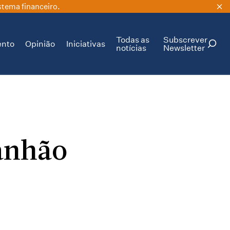
stema financeiro.
Todas as
Subscrever
ento
Opinião
Iniciativas
notícias
Newsletter
PESQUISAR
anhão