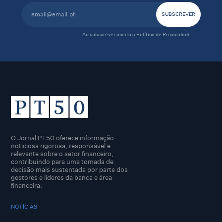
Ao subscrever aceito a
Política de Privacidade
O Jornal PT50 oferece informação
noticiosa rigorosa, responsável e
relevante sobre o setor financeiro,
contribuindo para uma tomada de
decisão mais sustentada por parte dos
gestores e lideres da banca e área
financeira.
NOTÍCIAS