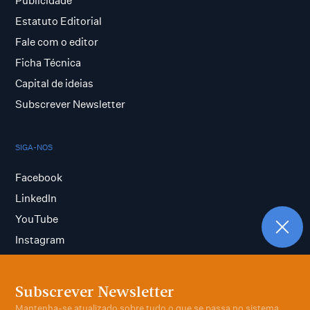
Publicidade
Estatuto Editorial
Fale com o editor
Ficha Técnica
Capital de ideias
Subscrever Newsletter
SIGA-NOS
Facebook
LinkedIn
YouTube
Instagram
Subscrever Newsletter
Termos e condições
Mantenha-se atualizado sobre tudo o que se passa no sistema