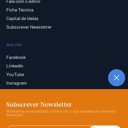
Fale com o editor
Ficha Técnica
Capital de ideias
Subscrever Newsletter
SIGA-NOS
Facebook
LinkedIn
YouTube
Instagram
Subscrever Newsletter
Termos e condições
Mantenha-se atualizado sobre tudo o que se passa no sistema
Política de privacidade
financeiro.