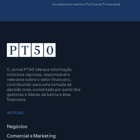
Ao subscrever aceito a
Política de Privacidade
O Jornal PT50 oferece informação
noticiosa rigorosa, responsável e
relevante sobre o setor financeiro,
contribuindo para uma tomada de
decisão mais sustentada por parte dos
gestores e lideres da banca e área
financeira.
NOTÍCIAS
Negócios
Comercial e Marketing