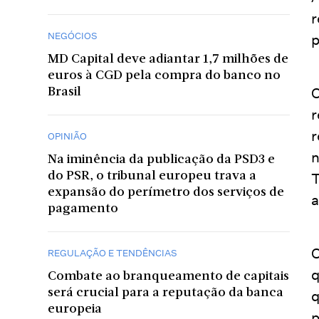
r
NEGÓCIOS
p
MD Capital deve adiantar 1,7 milhões de
euros à CGD pela compra do banco no
O
Brasil
r
r
OPINIÃO
n
Na iminência da publicação da PSD3 e
do PSR, o tribunal europeu trava a
T
expansão do perímetro dos serviços de
a
pagamento
O
REGULAÇÃO E TENDÊNCIAS
q
Combate ao branqueamento de capitais
será crucial para a reputação da banca
q
europeia
p