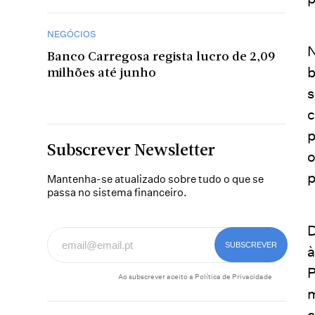
NEGÓCIOS
N
Banco Carregosa regista lucro de 2,09
b
milhões até junho
s
c
p
Subscrever Newsletter
o
p
Mantenha-se atualizado sobre tudo o que se
passa no sistema financeiro.
D
à
P
Ao subscrever aceito a
Política de Privacidade
m
c