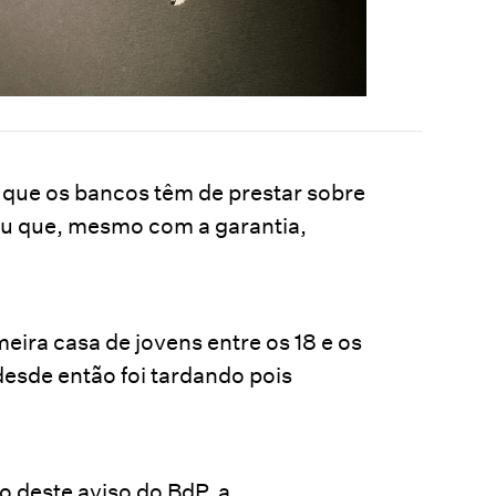
 que os bancos têm de prestar sobre
sou que, mesmo com a garantia,
meira casa de jovens entre os 18 e os
esde então foi tardando pois
 deste aviso do BdP, a