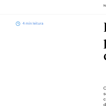
N
4 min leitura
O
s
c
d