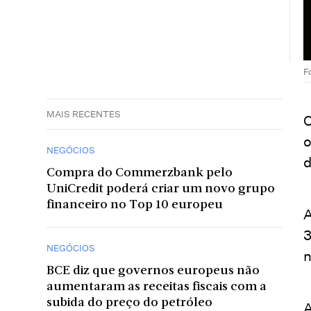
F
MAIS RECENTES
O
o
NEGÓCIOS
d
Compra do Commerzbank pelo
UniCredit poderá criar um novo grupo
financeiro no Top 10 europeu
A
3
NEGÓCIOS
n
BCE diz que governos europeus não
aumentaram as receitas fiscais com a
subida do preço do petróleo
A