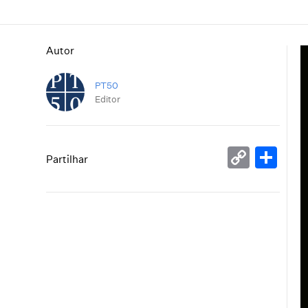
Autor
PT50
Editor
Copy
Sh
Partilhar
Link