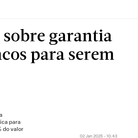
 sobre garantia
ncos para serem
a
ica para
% do valor
02 Jan 2025 - 10:43