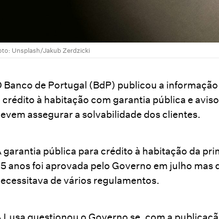
oto: Unsplash/Jakub Zerdzicki
 Banco de Portugal (BdP) publicou a informação
 crédito à habitação com garantia pública e avi
evem assegurar a solvabilidade dos clientes.
 garantia pública para crédito à habitação da pri
5 anos foi aprovada pelo Governo em julho mas d
ecessitava de vários regulamentos.
 Lusa questionou o Governo se, com a publicação