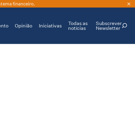
stema financeiro.
Todas as
Subscrever
ento
Opinião
Iniciativas
notícias
Newsletter
PESQUISAR