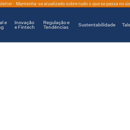
letter
- Mantenha-se atualizado sobre tudo o que se passa no si
al e
Inovação
Regulação e
Sustentabilidade
Tal
ng
e Fintech
Tendências