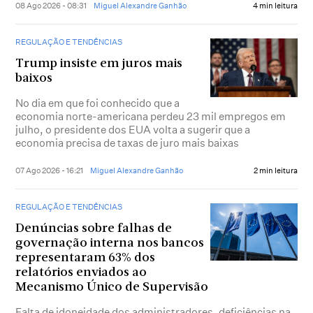
08 Ago 2026 - 08:31
Miguel Alexandre Ganhão
4 min leitura
REGULAÇÃO E TENDÊNCIAS
Trump insiste em juros mais
baixos
No dia em que foi conhecido que a
economia norte-americana perdeu 23 mil empregos em
julho, o presidente dos EUA volta a sugerir que a
economia precisa de taxas de juro mais baixas
07 Ago 2026 - 16:21
Miguel Alexandre Ganhão
2 min leitura
REGULAÇÃO E TENDÊNCIAS
Denúncias sobre falhas de
governação interna nos bancos
representaram 63% dos
relatórios enviados ao
Mecanismo Único de Supervisão
Falta de idoneidade dos administradores, deficiências na