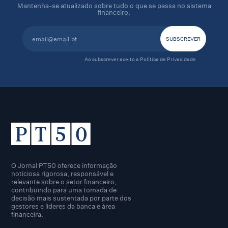
Mantenha-se atualizado sobre tudo o que se passa no sistema
financeiro.
Ao subscrever aceito a
Política de Privacidade
O Jornal PT50 oferece informação
noticiosa rigorosa, responsável e
relevante sobre o setor financeiro,
contribuindo para uma tomada de
decisão mais sustentada por parte dos
gestores e lideres da banca e área
financeira.