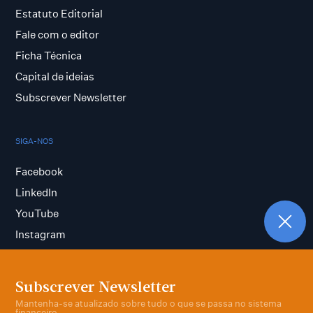
Estatuto Editorial
Fale com o editor
Ficha Técnica
Capital de ideias
Subscrever Newsletter
SIGA-NOS
Facebook
LinkedIn
YouTube
Instagram
Subscrever Newsletter
Termos e condições
Mantenha-se atualizado sobre tudo o que se passa no sistema
Política de privacidade
financeiro.