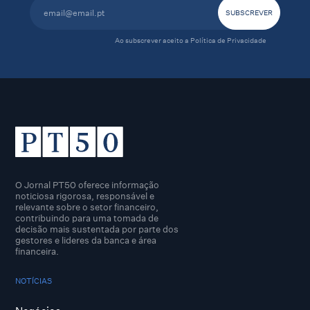
Ao subscrever aceito a
Política de Privacidade
O Jornal PT50 oferece informação
noticiosa rigorosa, responsável e
relevante sobre o setor financeiro,
contribuindo para uma tomada de
decisão mais sustentada por parte dos
gestores e lideres da banca e área
financeira.
NOTÍCIAS