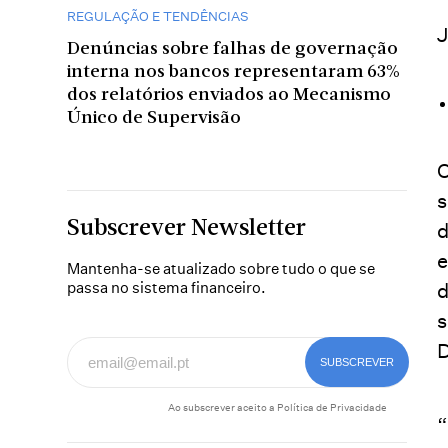
REGULAÇÃO E TENDÊNCIAS
J
Denúncias sobre falhas de governação
interna nos bancos representaram 63%
dos relatórios enviados ao Mecanismo
Único de Supervisão
O
s
Subscrever Newsletter
d
e
Mantenha-se atualizado sobre tudo o que se
passa no sistema financeiro.
d
s
D
Ao subscrever aceito a
Política de Privacidade
“