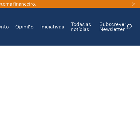
stema financeiro.
Todas as
Subscrever
ento
Opinião
Iniciativas
notícias
Newsletter
PESQUISAR