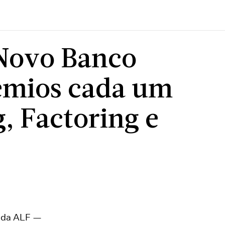
 Novo Banco
émios cada um
g, Factoring e
o da ALF —