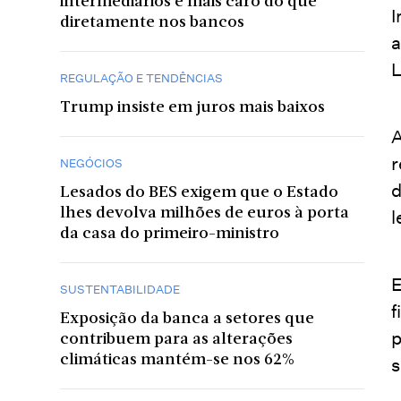
intermediários é mais caro do que
I
diretamente nos bancos
a
L
REGULAÇÃO E TENDÊNCIAS
Trump insiste em juros mais baixos
A
r
NEGÓCIOS
d
Lesados do BES exigem que o Estado
lhes devolva milhões de euros à porta
l
da casa do primeiro-ministro
E
SUSTENTABILIDADE
f
Exposição da banca a setores que
p
contribuem para as alterações
climáticas mantém-se nos 62%
s