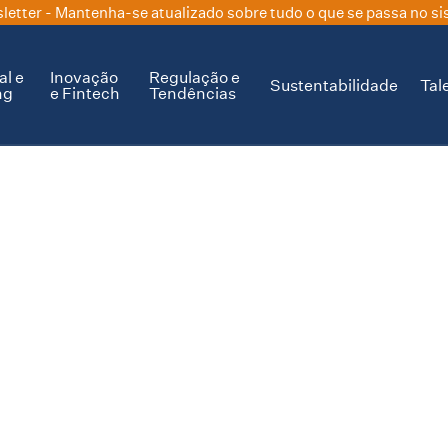
letter
- Mantenha-se atualizado sobre tudo o que se passa no si
al e
Inovação
Regulação e
Sustentabilidade
Tal
ng
e Fintech
Tendências