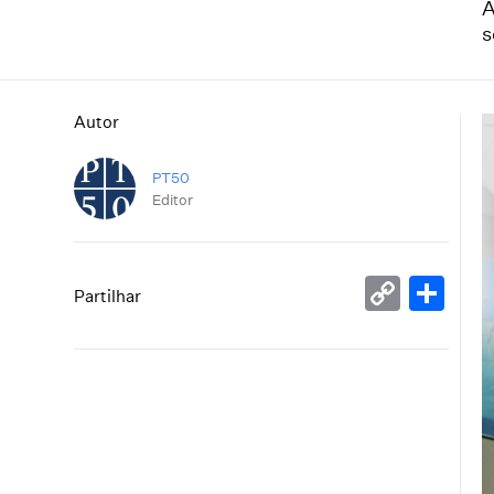
A
s
Autor
PT50
Editor
Copy
Sh
Partilhar
Link