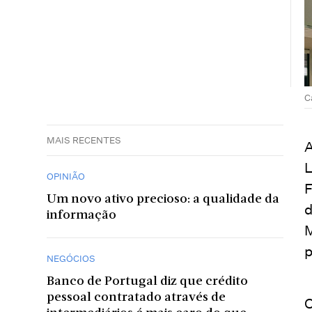
C
MAIS RECENTES
A
L
OPINIÃO
F
Um novo ativo precioso: a qualidade da
d
informação
M
p
NEGÓCIOS
Banco de Portugal diz que crédito
pessoal contratado através de
O