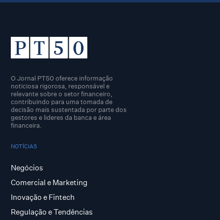
O Jornal PT50 oferece informação
noticiosa rigorosa, responsável e
relevante sobre o setor financeiro,
contribuindo para uma tomada de
decisão mais sustentada por parte dos
gestores e lideres da banca e área
financeira.
NOTÍCIAS
Negócios
Comercial e Marketing
Inovação e Fintech
Regulação e Tendências