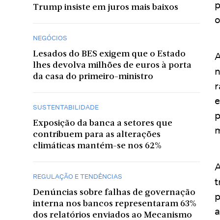
p
Trump insiste em juros mais baixos
o
NEGÓCIOS
Lesados do BES exigem que o Estado
A
lhes devolva milhões de euros à porta
n
da casa do primeiro-ministro
r
e
SUSTENTABILIDADE
p
Exposição da banca a setores que
m
contribuem para as alterações
climáticas mantém-se nos 62%
A
REGULAÇÃO E TENDÊNCIAS
t
Denúncias sobre falhas de governação
p
interna nos bancos representaram 63%
a
dos relatórios enviados ao Mecanismo