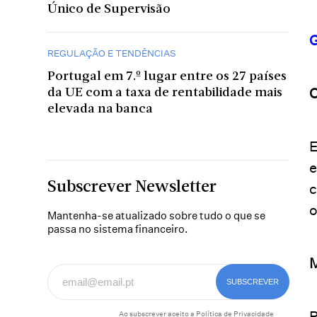
Único de Supervisão
G
REGULAÇÃO E TENDÊNCIAS
Portugal em 7.º lugar entre os 27 países
C
da UE com a taxa de rentabilidade mais
elevada na banca
E
e
Subscrever Newsletter
c
o
Mantenha-se atualizado sobre tudo o que se
passa no sistema financeiro.
M
P
Ao subscrever aceito a
Política de Privacidade