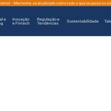
letter
- Mantenha-se atualizado sobre tudo o que se passa no si
al e
Inovação
Regulação e
Sustentabilidade
Tal
ng
e Fintech
Tendências