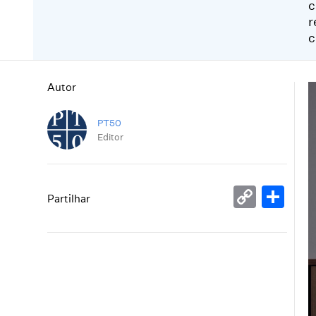
c
r
c
Autor
PT50
Editor
Copy
Sh
Partilhar
Link