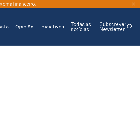
stema financeiro.
Todas as
Subscrever
ento
Opinião
Iniciativas
notícias
Newsletter
PESQUISAR