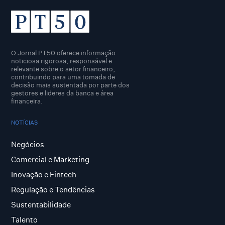
O Jornal PT50 oferece informação
noticiosa rigorosa, responsável e
relevante sobre o setor financeiro,
contribuindo para uma tomada de
decisão mais sustentada por parte dos
gestores e lideres da banca e área
financeira.
NOTÍCIAS
Negócios
Comercial e Marketing
Inovação e Fintech
Regulação e Tendências
Sustentabilidade
Talento