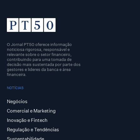
O Jornal PT50 oferece informação
noticiosa rigorosa, responsável e
relevante sobre o setor financeiro,
contribuindo para uma tomada de
decisão mais sustentada por parte dos
gestores e lideres da banca e área
financeira.
NOTÍCIAS
Negócios
Comercial e Marketing
Inovação e Fintech
Regulação e Tendências
Sustentabilidade