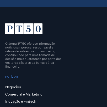
O Jornal PT50 oferece informação
noticiosa rigorosa, responsável e
relevante sobre o setor financeiro,
contribuindo para uma tomada de
decisão mais sustentada por parte dos
gestores e lideres da banca e área
financeira.
NOTÍCIAS
Negócios
Comercial e Marketing
Inovação e Fintech