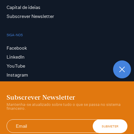
Capital de ideias
Subscrever Newsletter
SIGA-NOS
Facebook
LinkedIn
YouTube
Instagram
Subscrever Newsletter
Termos e condições
Mantenha-se atualizado sobre tudo o que se passa no sistema
Política de privacidade
financeiro.
SUBMETER