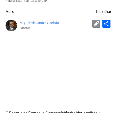
Nationalbank | Foto: Linkedin BdP
Autor
Partilhar
Miguel Alexandre Ganhão
Diretor
O
Banque de France
, o
Oesterreichische Nationalbank