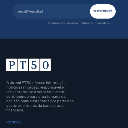
Ao subscrever aceito a
Política de Privacidade
O Jornal PT50 oferece informação
noticiosa rigorosa, responsável e
relevante sobre o setor financeiro,
contribuindo para uma tomada de
decisão mais sustentada por parte dos
gestores e lideres da banca e área
financeira.
NOTÍCIAS