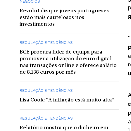
NEGÓCIOS
p
Revolut diz que jovens portugueses
g
estão mais cautelosos nos
investimentos
“
REGULAÇÃO E TENDÊNCIAS
p
BCE procura líder de equipa para
a
promover a utilização do euro digital
r
nas transações online e oferece salário
u
de 8.138 euros por mês
REGULAÇÃO E TENDÊNCIAS
A
Lisa Cook: “A inflação está muito alta”
e
p
REGULAÇÃO E TENDÊNCIAS
a
Relatório mostra que o dinheiro em
1