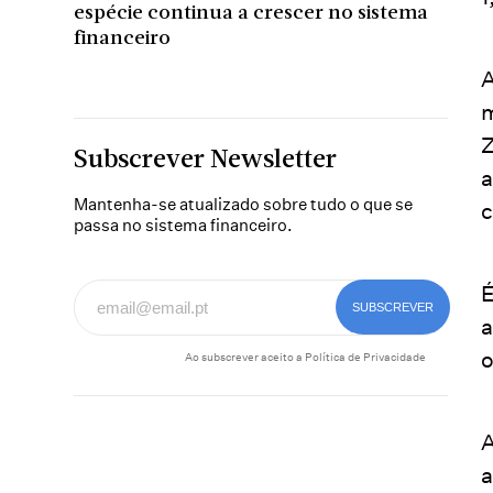
espécie continua a crescer no sistema
financeiro
A
m
Z
Subscrever Newsletter
a
Mantenha-se atualizado sobre tudo o que se
c
passa no sistema financeiro.
É
a
o
Ao subscrever aceito a
Política de Privacidade
A
a