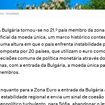
oto: Unsplash
 Bulgária tornou-se no 21.º país membro da zona 
ficial da moeda única, um marco histórico conte
uma altura em que o país enfrenta instabilidade p
omposta por 20 países, que utilizam o euro como
ecisões comuns de política monetária através d
as, com a entrada da Bulgária, a moeda única pa
membros.
nquanto para a Zona Euro a entrada da Bulgária 
 estabilidade regional e envia um sinal de coes
eopolítico turbulento, para Sófia, abandonar o le