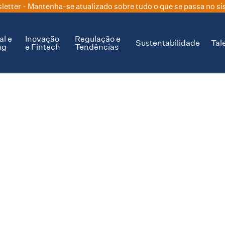
letter
- Mantenha-se atualizado sobre tudo o que se passa no si
al e
Inovação
Regulação e
Sustentabilidade
Tal
ng
e Fintech
Tendências