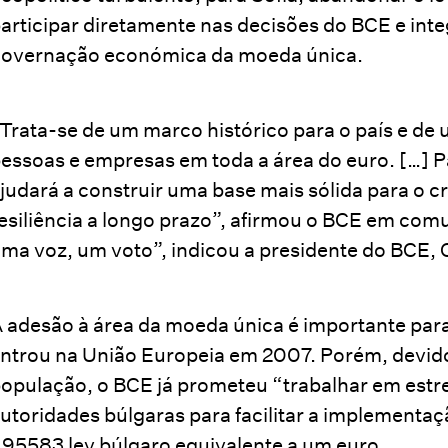
articipar diretamente nas decisões do BCE e in
overnação económica da moeda única.
Trata-se de um marco histórico para o país e de 
essoas e empresas em toda a área do euro. […] P
judará a construir uma base mais sólida para o c
esiliência a longo prazo”, afirmou o BCE em comu
ma voz, um voto”, indicou a presidente do BCE, 
 adesão à área da moeda única é importante para
ntrou na União Europeia em 2007. Porém, devid
opulação, o BCE já prometeu “trabalhar em estr
utoridades búlgaras para facilitar a implementaç
,95583 lev búlgaro equivalente a um euro.