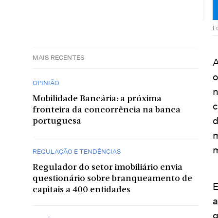
F
MAIS RECENTES
A
o
OPINIÃO
n
Mobilidade Bancária: a próxima
c
fronteira da concorrência na banca
d
portuguesa
m
REGULAÇÃO E TENDÊNCIAS
Regulador do setor imobiliário envia
questionário sobre branqueamento de
E
capitais a 400 entidades
a
g