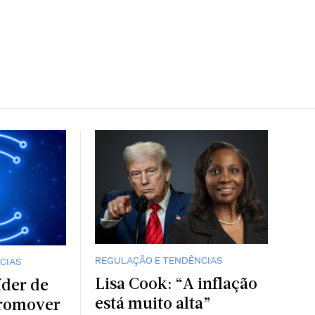
REGULAÇÃO E TENDÊNCIAS
CIAS
Lisa Cook: “A inflação
íder de
está muito alta”
promover