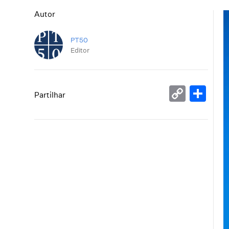
Autor
PT50
Editor
Copy
Sh
Partilhar
Link