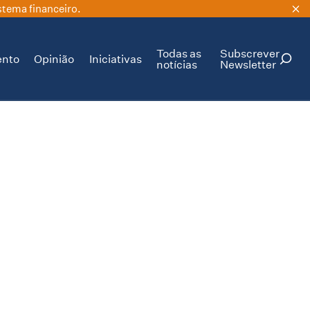
stema financeiro.
Todas as
Subscrever
ento
Opinião
Iniciativas
notícias
Newsletter
PESQUISAR