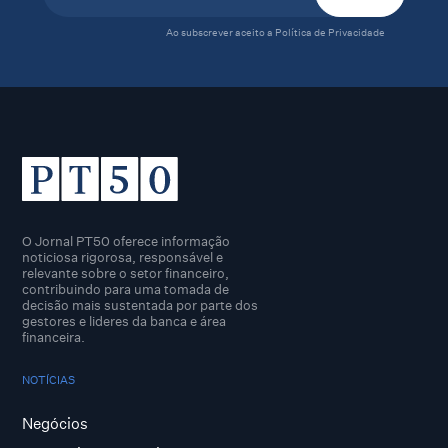
Ao subscrever aceito a
Política de Privacidade
O Jornal PT50 oferece informação
noticiosa rigorosa, responsável e
relevante sobre o setor financeiro,
contribuindo para uma tomada de
decisão mais sustentada por parte dos
gestores e lideres da banca e área
financeira.
NOTÍCIAS
Negócios