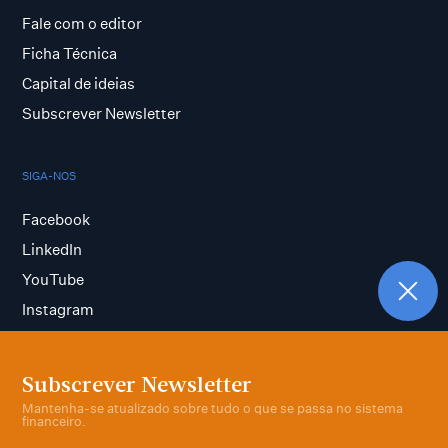
Fale com o editor
Ficha Técnica
Capital de ideias
Subscrever Newsletter
SIGA-NOS
Facebook
LinkedIn
YouTube
Instagram
Subscrever Newsletter
Termos e condições
Mantenha-se atualizado sobre tudo o que se passa no sistema
Política de privacidade
financeiro.