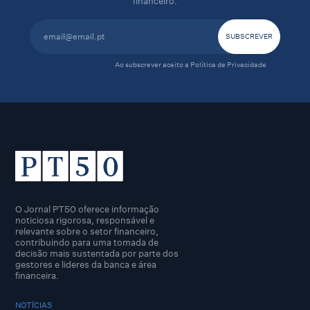
financeiro.
Ao subscrever aceito a
Política de Privacidade
O Jornal PT50 oferece informação
noticiosa rigorosa, responsável e
relevante sobre o setor financeiro,
contribuindo para uma tomada de
decisão mais sustentada por parte dos
gestores e lideres da banca e área
financeira.
NOTÍCIAS