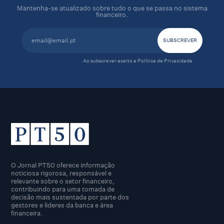
Mantenha-se atualizado sobre tudo o que se passa no sistema
financeiro.
Ao subscrever aceito a
Política de Privacidade
O Jornal PT50 oferece informação
noticiosa rigorosa, responsável e
relevante sobre o setor financeiro,
contribuindo para uma tomada de
decisão mais sustentada por parte dos
gestores e lideres da banca e área
financeira.