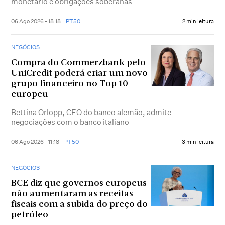
monetário e obrigações soberanas
06 Ago 2026 - 18:18
PT50
2 min leitura
NEGÓCIOS
Compra do Commerzbank pelo
UniCredit poderá criar um novo
grupo financeiro no Top 10
europeu
Bettina Orlopp, CEO do banco alemão, admite
negociações com o banco italiano
06 Ago 2026 - 11:18
PT50
3 min leitura
NEGÓCIOS
BCE diz que governos europeus
não aumentaram as receitas
fiscais com a subida do preço do
petróleo