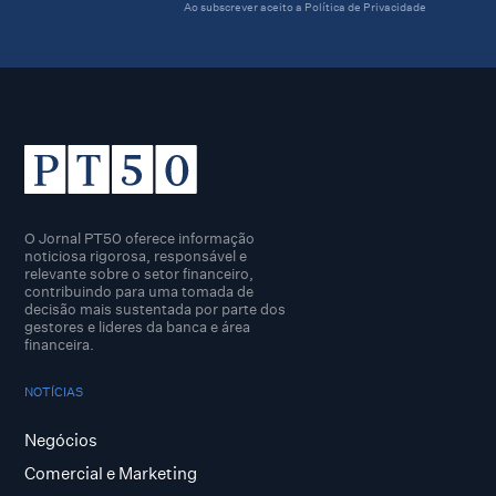
Ao subscrever aceito a
Política de Privacidade
O Jornal PT50 oferece informação
noticiosa rigorosa, responsável e
relevante sobre o setor financeiro,
contribuindo para uma tomada de
decisão mais sustentada por parte dos
gestores e lideres da banca e área
financeira.
NOTÍCIAS
Negócios
Comercial e Marketing