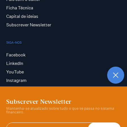
Ficha Técnica
Capital de ideias
Subscrever Newsletter
SIGA-NOS
Facebook
LinkedIn
YouTube
Instagram
Subscrever Newsletter
Termos e condições
Mantenha-se atualizado sobre tudo o que se passa no sistema
Política de privacidade
financeiro.