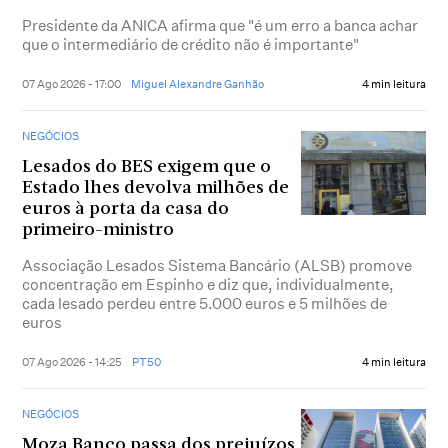
Presidente da ANICA afirma que "é um erro a banca achar
que o intermediário de crédito não é importante"
07 Ago 2026 - 17:00
Miguel Alexandre Ganhão
4 min leitura
NEGÓCIOS
Lesados do BES exigem que o
Estado lhes devolva milhões de
euros à porta da casa do
primeiro-ministro
Associação Lesados Sistema Bancário (ALSB) promove
concentração em Espinho e diz que, individualmente,
cada lesado perdeu entre 5.000 euros e 5 milhões de
euros
07 Ago 2026 - 14:25
PT50
4 min leitura
NEGÓCIOS
Moza Banco passa dos prejuízos