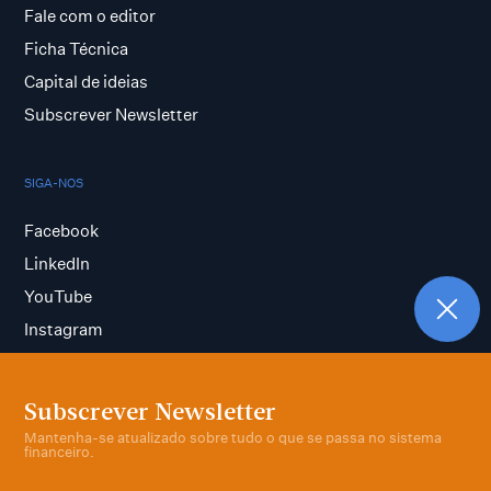
Fale com o editor
Ficha Técnica
Capital de ideias
Subscrever Newsletter
SIGA-NOS
Facebook
LinkedIn
YouTube
Instagram
Subscrever Newsletter
Termos e condições
Mantenha-se atualizado sobre tudo o que se passa no sistema
Política de privacidade
financeiro.