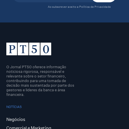
Ao subscrever aceito a
Política de Privacidade
O Jornal PT50 oferece informação
noticiosa rigorosa, responsável e
relevante sobre o setor financeiro,
contribuindo para uma tomada de
decisão mais sustentada por parte dos
gestores e lideres da banca e área
financeira.
NOTÍCIAS
Negócios
Comercial e Marketing