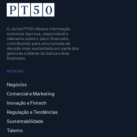
O Jornal PT50 oferece informação
noticiosa rigorosa, responsável e
relevante sobre o setor financeiro,
contribuindo para uma tomada de
decisão mais sustentada por parte dos
gestores e lideres da banca e área
financeira.
NOTÍCIAS
Negócios
Comercial e Marketing
Inovação e Fintech
Regulação e Tendências
Sustentabilidade
Talento