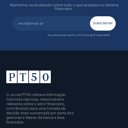
Mantenha-se atualizado sobre tudo o que se passa no sistema
financeiro.
Ao subscrever aceito a
Política de Privacidade
O Jornal PT50 oferece informação
noticiosa rigorosa, responsável e
relevante sobre o setor financeiro,
contribuindo para uma tomada de
decisão mais sustentada por parte dos
gestores e lideres da banca e área
financeira.